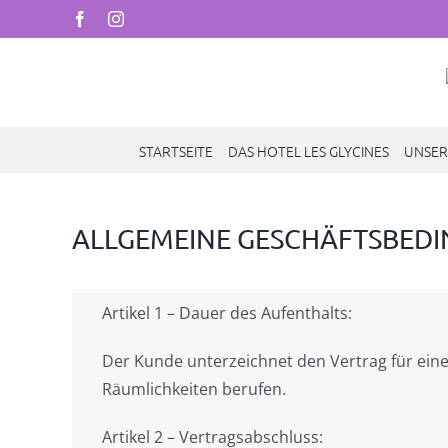
Skip
Facebook
Instagram
to
content
STARTSEITE
DAS HOTEL LES GLYCINES
UNSER
ALLGEMEINE GESCHÄFTSBED
Artikel 1 – Dauer des Aufenthalts:
Der Kunde unterzeichnet den Vertrag für ein
Räumlichkeiten berufen.
Artikel 2 – Vertragsabschluss: