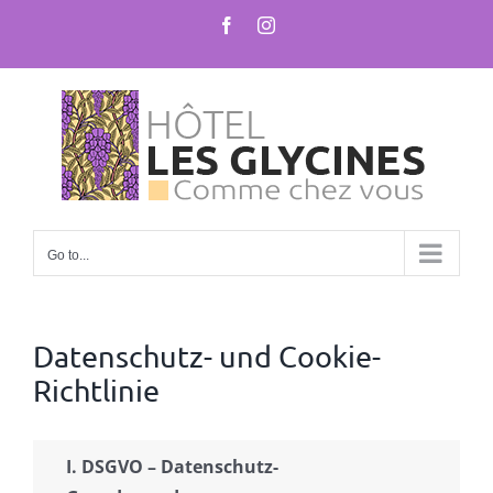
Skip
Facebook
Instagram
to
content
Go to...
Datenschutz- und Cookie-
Richtlinie
I. DSGVO – Datenschutz-