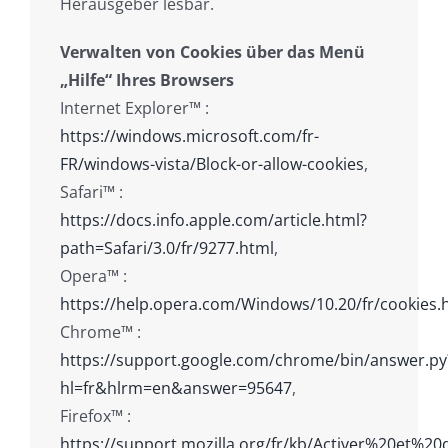
Herausgeber lesbar.
Verwalten von Cookies über das Menü
„Hilfe“ Ihres Browsers
Internet Explorer™ :
https://windows.microsoft.com/fr-
FR/windows-vista/Block-or-allow-cookies
,
Safari™ :
https://docs.info.apple.com/article.html?
path=Safari/3.0/fr/9277.html
,
Opera™ :
https://help.opera.com/Windows/10.20/fr/cookies.
Chrome™ :
https://support.google.com/chrome/bin/answer.py
hl=fr&hlrm=en&answer=95647
,
Firefox™ :
https://support.mozilla.org/fr/kb/Activer%20et%