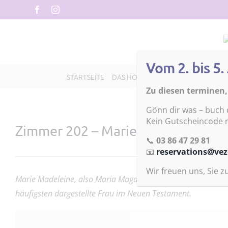
Skip
Facebook
Instagram
to
content
Vom 2. bis 5
STARTSEITE
DAS HOTEL LES GLYCINES
UNSERE
Zu diesen terminen,
Gönn dir was – buch d
Kein Gutscheincode nö
Zimmer 202 – Marie Madeleine
📞
03 86 47 29 81
📧
reservations@vez
Wir freuen uns, Sie 
Marie Madeleine, also Maria Magdalena oder Maria von Magda
häufigsten dargestellte Frau im Neuen Testament.