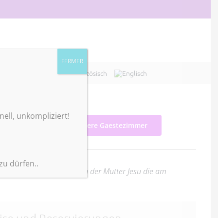
FERMER
EZELAY
KONTAKT
nell, unkompliziert!
Unsere Gaestezimmer
u dürfen..
g miterlebte. Sie ist nach der Mutter Jesu die am
eise und Reservierungen