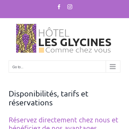
Skip
Facebook
Instagram
to
content
Go to...
Disponibilités, tarifs et
réservations
Réservez directement chez nous et
bénéficiez de nos avantages