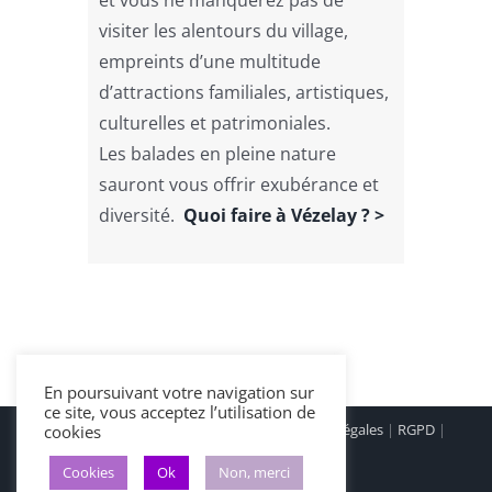
visiter les alentours du village,
empreints d’une multitude
d’attractions familiales, artistiques,
culturelles et patrimoniales.
Les balades en pleine nature
sauront vous offrir exubérance et
diversité.
Quoi faire à Vézelay ? >
En poursuivant votre navigation sur
ce site, vous acceptez l’utilisation de
© Hôtel Les Glycines - Mars 2022 |
Mentions légales
|
RGPD
|
cookies
Cookies
|
Cookies
Ok
Non, merci